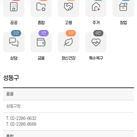
공공
종합
고용
주거
창업
2건
1건
1건
0건
상담
금융
정신건강
특수욕구
성동구
공공
성동구청
T. 02-2286-6632
T. 02-2286-6669
종합