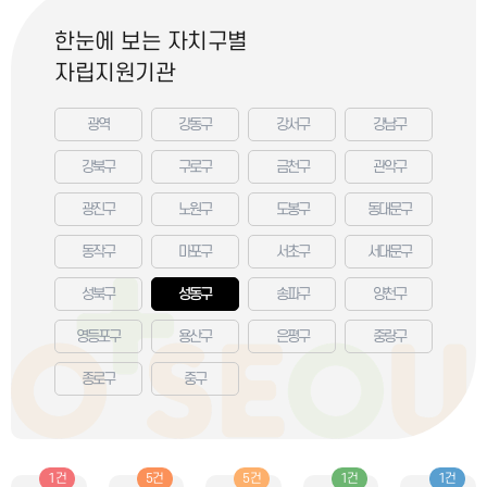
한눈에 보는 자치구별
자립지원기관
광역
강동구
강서구
강남구
강북구
구로구
금천구
관악구
광진구
노원구
도봉구
동대문구
동작구
마포구
서초구
서대문구
성북구
성동구
송파구
양천구
영등포구
용산구
은평구
중랑구
종로구
중구
1건
5건
5건
1건
1건