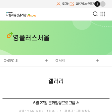
로그인
회원가입
화면크기
영플러스서울
O+SEOUL
갤러리
갤러리
6월 27일 문화힐링프로그램🎶
날짜 :
2026-07-03
조회수 :
67
작성자 :
자립성장팀