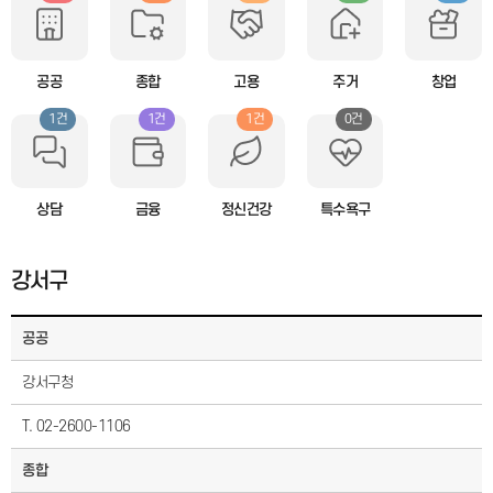
공공
종합
고용
주거
창업
1건
1건
1건
0건
상담
금융
정신건강
특수욕구
강서구
공공
강서구청
T. 02-2600-1106
종합