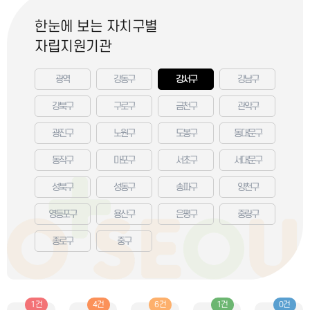
한눈에 보는 자치구별
자립지원기관
광역
강동구
강서구
강남구
강북구
구로구
금천구
관악구
광진구
노원구
도봉구
동대문구
동작구
마포구
서초구
서대문구
성북구
성동구
송파구
양천구
영등포구
용산구
은평구
중랑구
종로구
중구
1건
4건
6건
1건
0건