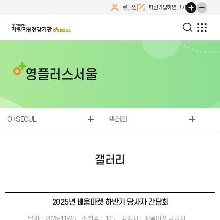
로그인
회원가입
화면크기
영플러스서울
O+SEOUL
갤러리
갤러리
2025년 배움마켓 하반기 당사자 간담회
날짜 :
2025-11-28
조회수 :
103
작성자 :
배움마켓 담당자